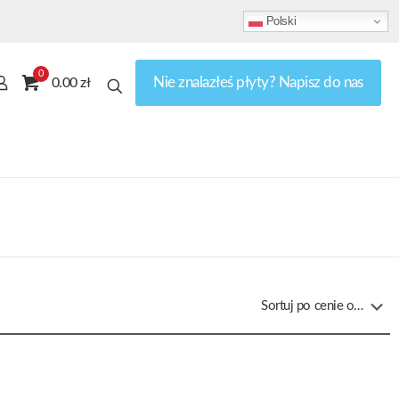
Polski
0
Nie znalazłeś płyty? Napisz do nas
0.00 zł