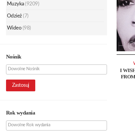
Muzyka
(9209)
Odzież
(7)
Wideo
(98)
Nośnik
I WIS
FROM
Zastosuj
Rok wydania