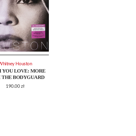
Whitney Houston
H YOU LOVE: MORE
 THE BODYGUARD
190.00
zł