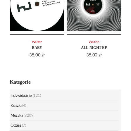
Walton
Walton
BABY
ALL NIGHT EP
35.00
zł
35.00
zł
Kategorie
Indywidualnie
(121)
Książki
(4)
Muzyka
(9209)
Odzież
(7)