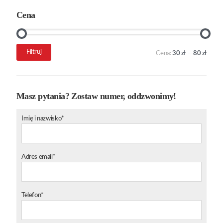
Cena
Cena
Cena
Filtruj
Cena:
30 zł
—
80 zł
min.
maks.
Masz pytania? Zostaw numer, oddzwonimy!
Imię i nazwisko*
Adres email*
Telefon*