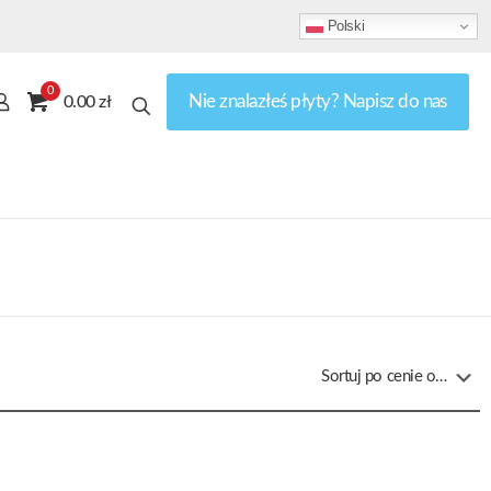
Polski
0
Nie znalazłeś płyty? Napisz do nas
0.00 zł