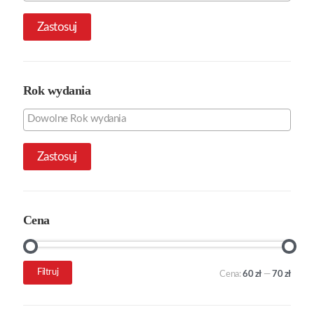
Zastosuj
Rok wydania
Zastosuj
Cena
Cena
Cena
Filtruj
Cena:
60 zł
—
70 zł
min.
maks.