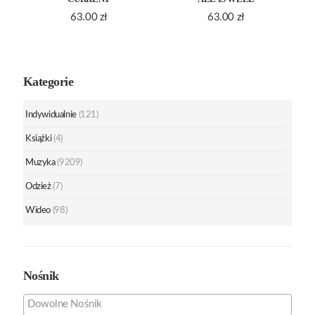
63.00
zł
63.00
zł
Kategorie
Indywidualnie
(121)
Książki
(4)
Muzyka
(9209)
Odzież
(7)
Wideo
(98)
Nośnik