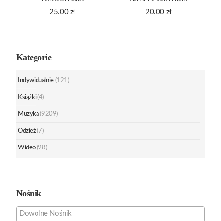
25.00
zł
20.00
zł
Kategorie
Indywidualnie
(121)
Książki
(4)
Muzyka
(9209)
Odzież
(7)
Wideo
(98)
Nośnik