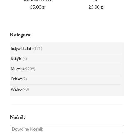
35.00
zł
25.00
zł
Kategorie
Indywidualnie
(121)
Książki
(4)
Muzyka
(9209)
Odzież
(7)
Wideo
(98)
Nośnik