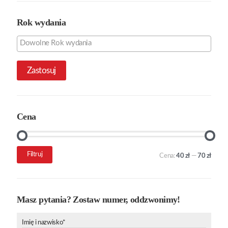
Rok wydania
Zastosuj
Cena
Cena
Cena
Filtruj
Cena:
40 zł
—
70 zł
min.
maks.
Masz pytania? Zostaw numer, oddzwonimy!
Imię i nazwisko*