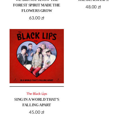
FOREST SPIRIT MADE THE
48.00
zł
FLOWERS GROW
63.00
zł
The Black Lips
SING IN A WORLD THAT’S
FALLING APART
45.00
zł