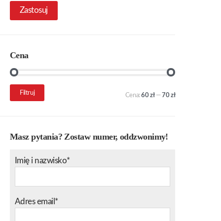
Zastosuj
Cena
Cena
Cena
Filtruj
Cena:
60 zł
—
70 zł
min.
maks.
Masz pytania? Zostaw numer, oddzwonimy!
Imię i nazwisko*
Adres email*