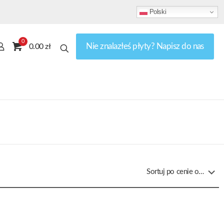
Polski
0
Nie znalazłeś płyty? Napisz do nas
0.00 zł