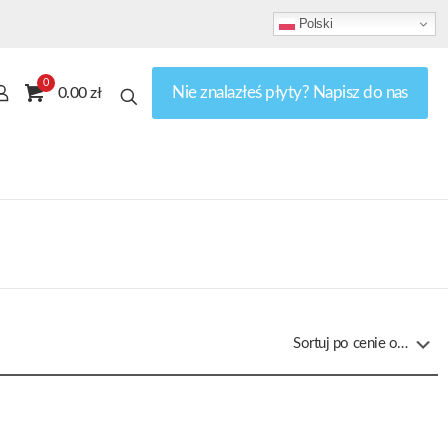
Polski
0
Nie znalazłeś płyty? Napisz do nas
0.00 zł