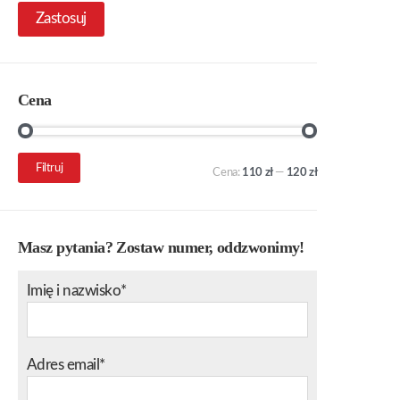
Zastosuj
Cena
Cena
Cena
Filtruj
Cena:
110 zł
—
120 zł
min.
maks.
Masz pytania? Zostaw numer, oddzwonimy!
Imię i nazwisko*
Adres email*