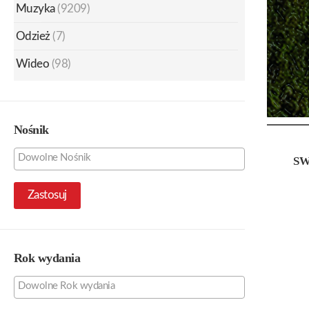
Muzyka
(9209)
Odzież
(7)
Wideo
(98)
Nośnik
SW
Zastosuj
Rok wydania