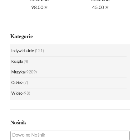
98.00
zł
45.00
zł
Kategorie
Indywidualnie
(121)
Książki
(4)
Muzyka
(9209)
Odzież
(7)
Wideo
(98)
Nośnik