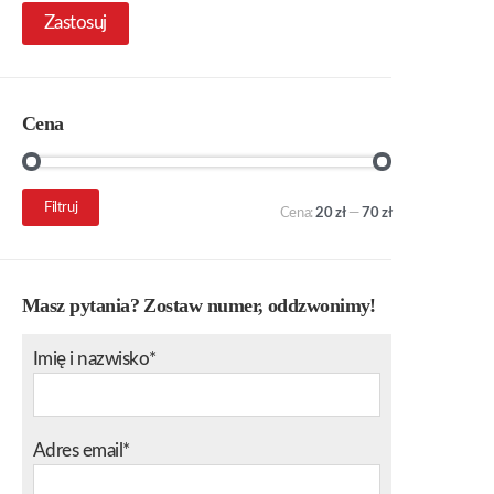
Zastosuj
Cena
Cena
Cena
Filtruj
Cena:
20 zł
—
70 zł
min.
maks.
Masz pytania? Zostaw numer, oddzwonimy!
Imię i nazwisko*
Adres email*