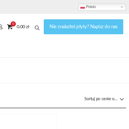
Polski
0
Nie znalazłeś płyty? Napisz do nas
0.00 zł