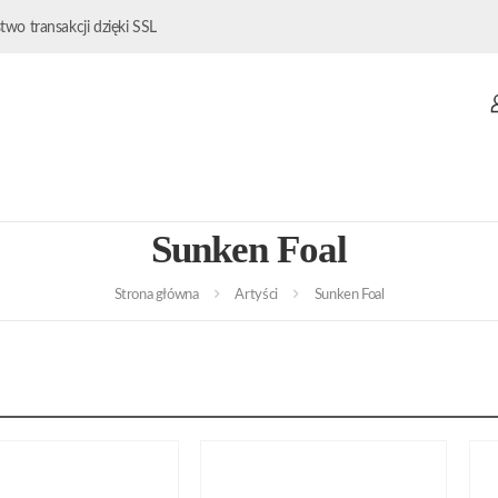
wo transakcji dzięki SSL
Sunken Foal
Strona główna
Artyści
Sunken Foal