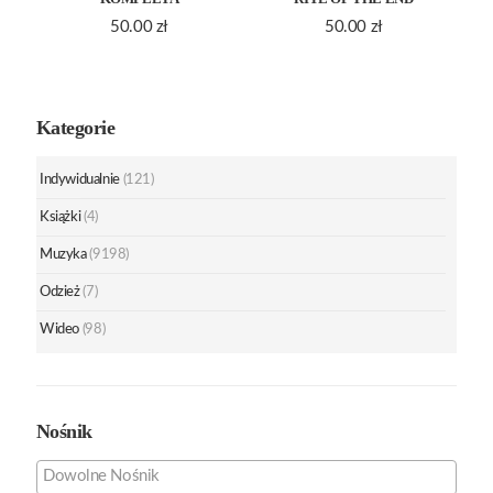
50.00
zł
50.00
zł
Kategorie
Indywidualnie
(121)
Książki
(4)
Muzyka
(9198)
Odzież
(7)
Wideo
(98)
Nośnik