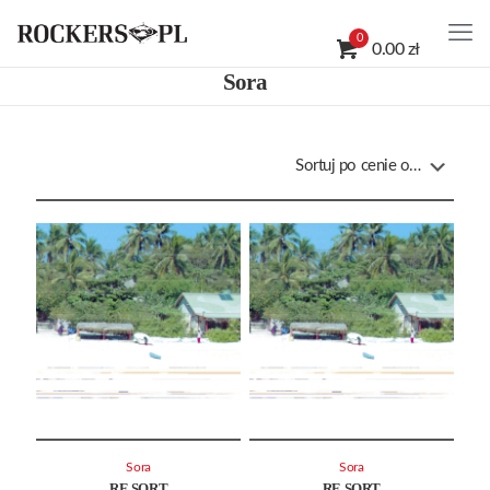
0
0.00 zł
Sora
Sora
Sora
RE.SORT
RE.SORT