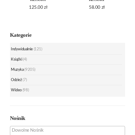
125.00
zł
58.00
zł
Kategorie
Indywidualnie
(121)
Książki
(4)
Muzyka
(9205)
Odzież
(7)
Wideo
(98)
Nośnik