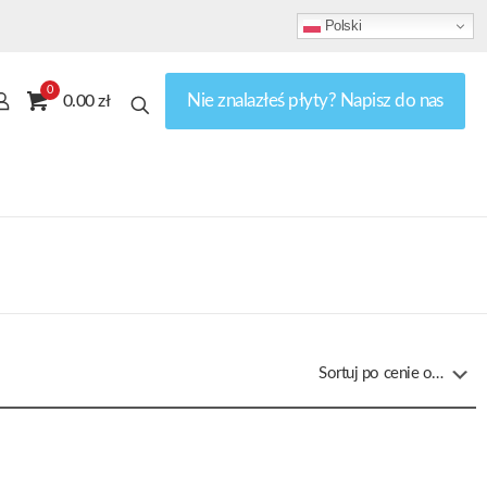
Polski
0
Nie znalazłeś płyty? Napisz do nas
0.00 zł