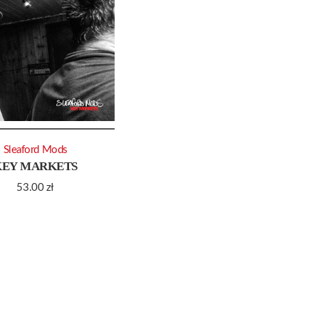
Sleaford Mods
KEY MARKETS
53.00
zł