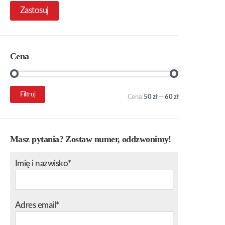
Zastosuj
Cena
Cena
Cena
Filtruj
Cena:
50 zł
—
60 zł
min.
maks.
Masz pytania? Zostaw numer, oddzwonimy!
Imię i nazwisko*
Adres email*