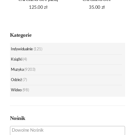
125.00
zł
35.00
zł
Kategorie
Indywidualnie
(121)
Książki
(4)
Muzyka
(9203)
Odzież
(7)
Wideo
(98)
Nośnik