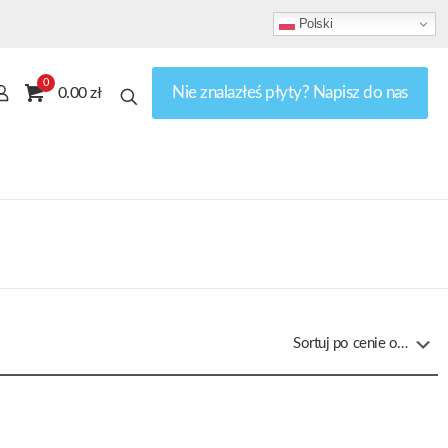
Polski
0
Nie znalazłeś płyty? Napisz do nas
0.00 zł