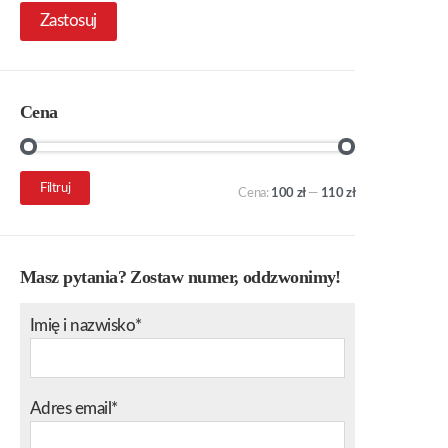
Zastosuj
Cena
Cena
Cena
Filtruj
Cena:
100 zł
—
110 zł
min.
maks.
Masz pytania? Zostaw numer, oddzwonimy!
Imię i nazwisko*
Adres email*