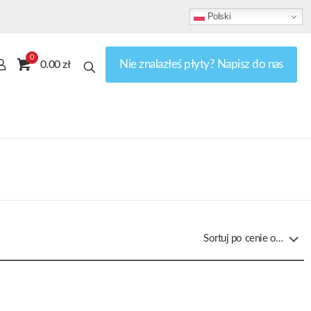
Polski
0
Nie znalazłeś płyty? Napisz do nas
0.00 zł