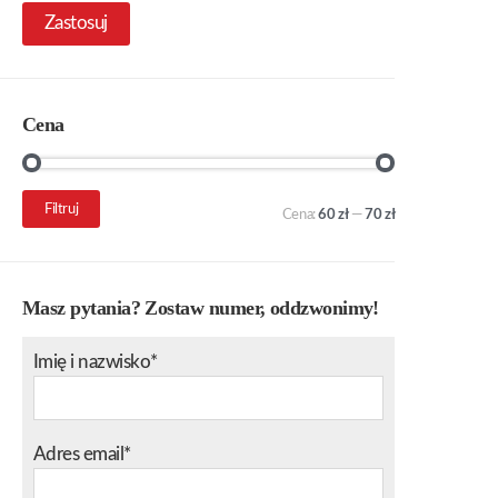
Zastosuj
Cena
Cena
Cena
Filtruj
Cena:
60 zł
—
70 zł
min.
maks.
Masz pytania? Zostaw numer, oddzwonimy!
Imię i nazwisko*
Adres email*