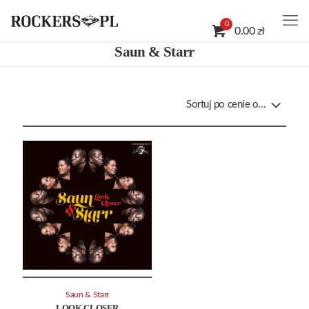
0
0.00 zł
Saun & Starr
Saun & Starr
LOOK CLOSER