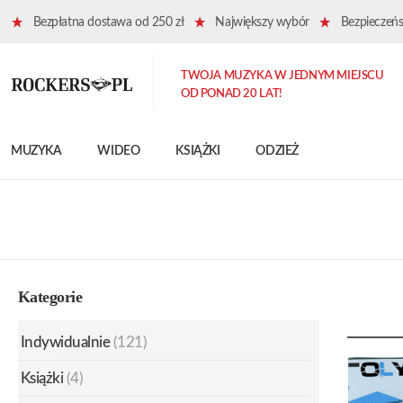
Bezpłatna dostawa od 250 zł
Największy wybór
Bezpieczeńst
TWOJA MUZYKA W JEDNYM MIEJSCU
OD PONAD 20 LAT!
MUZYKA
WIDEO
KSIĄŻKI
ODZIEŻ
Kategorie
Indywidualnie
(121)
Książki
(4)