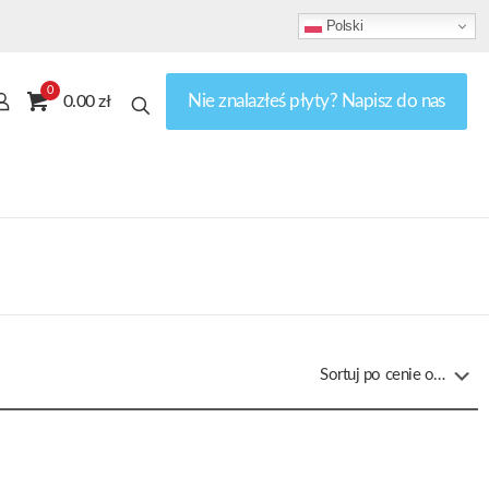
Polski
0
Nie znalazłeś płyty? Napisz do nas
0.00 zł