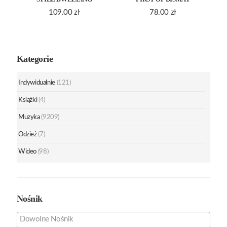
109.00
zł
78.00
zł
Kategorie
Indywidualnie
(121)
Książki
(4)
Muzyka
(9209)
Odzież
(7)
Wideo
(98)
Nośnik