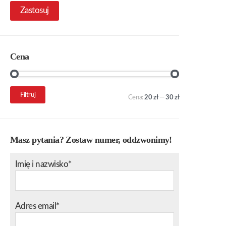
Zastosuj
Cena
Cena
Cena
Filtruj
Cena:
20 zł
—
30 zł
min.
maks.
Masz pytania? Zostaw numer, oddzwonimy!
Imię i nazwisko*
Adres email*