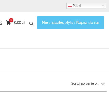
Polski
0
Nie znalazłeś płyty? Napisz do nas
0.00 zł