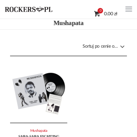
0
0.00 zł
Mushapata
Mushapata
SABA-SABA FIGHTING