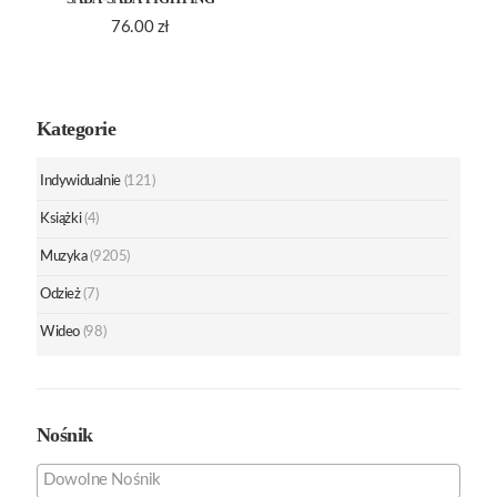
76.00
zł
Kategorie
Indywidualnie
(121)
Książki
(4)
Muzyka
(9205)
Odzież
(7)
Wideo
(98)
Nośnik