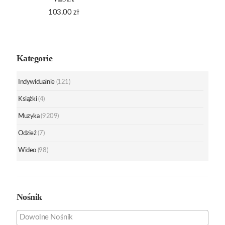
103.00
zł
Kategorie
Indywidualnie
(121)
Książki
(4)
Muzyka
(9209)
Odzież
(7)
Wideo
(98)
Nośnik