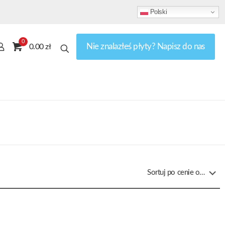
Polski
0
Nie znalazłeś płyty? Napisz do nas
0.00 zł