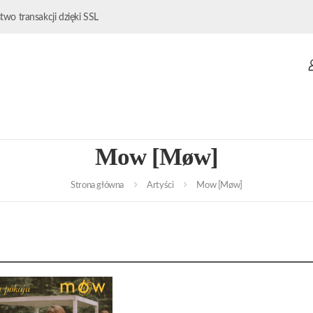
wo transakcji dzięki SSL
Mow [Møw]
Strona główna
Artyści
Mow [Møw]