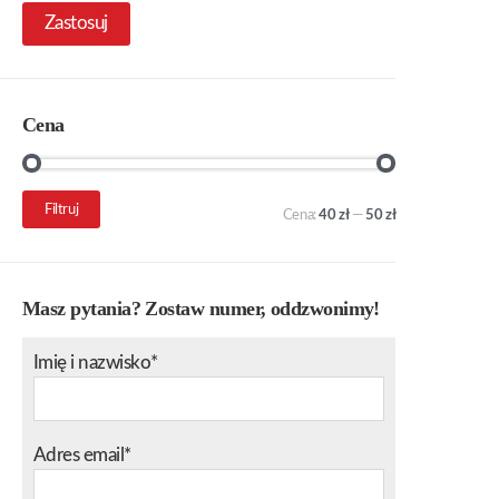
Zastosuj
Cena
Cena
Cena
Filtruj
Cena:
40 zł
—
50 zł
min.
maks.
Masz pytania? Zostaw numer, oddzwonimy!
Imię i nazwisko*
Adres email*