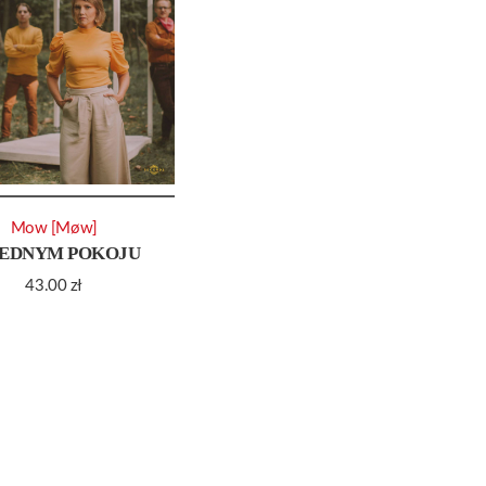
Mow [Møw]
JEDNYM POKOJU
43.00
zł