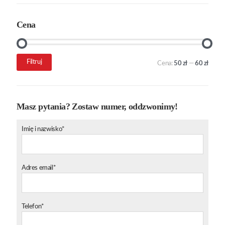
Cena
Cena
Cena
Filtruj
Cena:
50 zł
—
60 zł
min.
maks.
Masz pytania? Zostaw numer, oddzwonimy!
Imię i nazwisko*
Adres email*
Telefon*