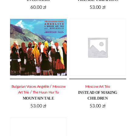
60.00
zł
53.00
zł
/
Bulgarian Voices Angelite
Moscow
Moscow Art Trio
INSTEAD OF MAKING
/
Art Trio
The Huun Hur Tu
MOUNTAIN TALE
CHILDREN
53.00
zł
53.00
zł