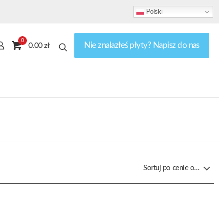
Polski
0
Nie znalazłeś płyty? Napisz do nas
0.00 zł