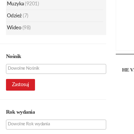
Muzyka
(9201)
Odzież
(7)
Wideo
(98)
Nośnik
HE V
Zastosuj
Rok wydania