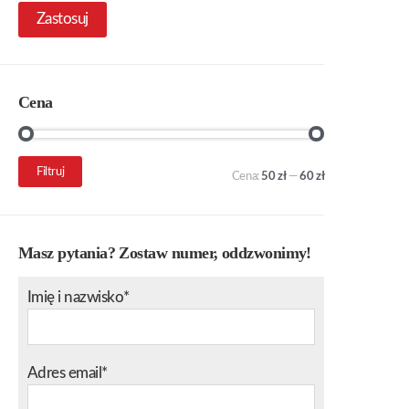
Zastosuj
Cena
Cena
Cena
Filtruj
Cena:
50 zł
—
60 zł
min.
maks.
Masz pytania? Zostaw numer, oddzwonimy!
Imię i nazwisko*
Adres email*