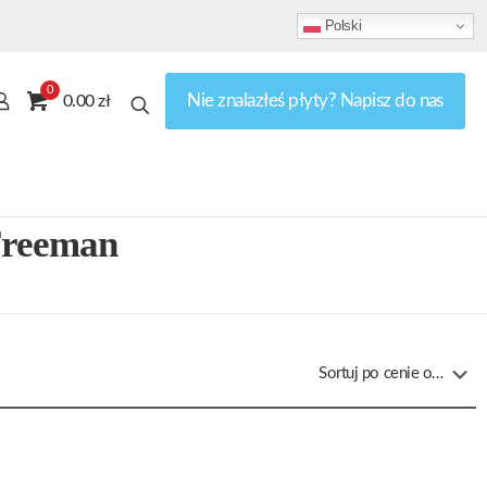
Polski
0
Nie znalazłeś płyty? Napisz do nas
0.00 zł
Freeman