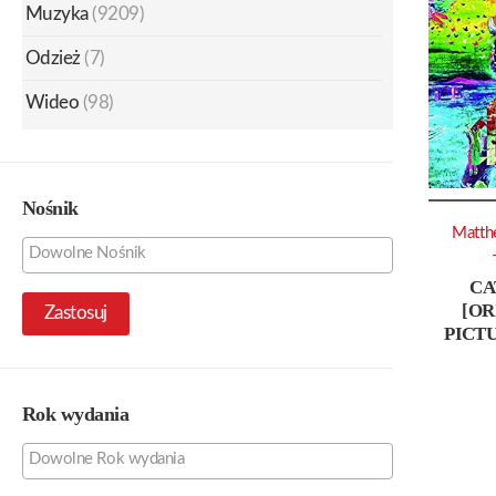
Muzyka
(9209)
Odzież
(7)
Wideo
(98)
Nośnik
Matth
CA
[OR
Zastosuj
PICT
Rok wydania