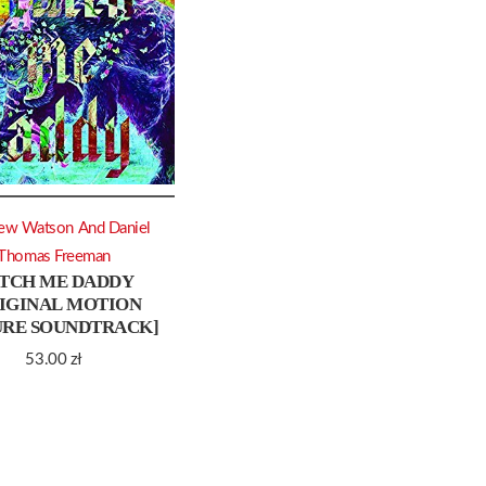
ew Watson And Daniel
Thomas Freeman
TCH ME DADDY
IGINAL MOTION
URE SOUNDTRACK]
53.00
zł