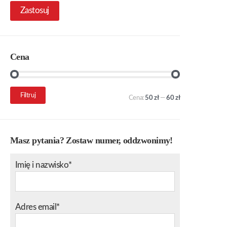
Zastosuj
Cena
Cena
Cena
Filtruj
Cena:
50 zł
—
60 zł
min.
maks.
Masz pytania? Zostaw numer, oddzwonimy!
Imię i nazwisko*
Adres email*