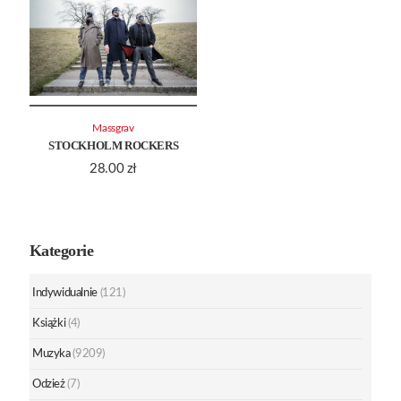
Massgrav
STOCKHOLM ROCKERS
28.00
zł
Kategorie
Indywidualnie
(121)
Książki
(4)
Muzyka
(9209)
Odzież
(7)