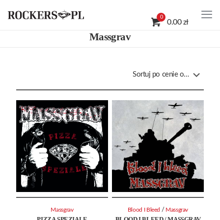
0
0.00 zł
Massgrav
/
Massgrav
Blood I Bleed
Massgrav
PIZZA SPEZIALE
BLOOD I BLEED / MASSGRAV