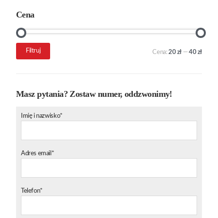
Cena
Cena
Cena
Filtruj
Cena:
20 zł
—
40 zł
min.
maks.
Masz pytania? Zostaw numer, oddzwonimy!
Imię i nazwisko*
Adres email*
Telefon*