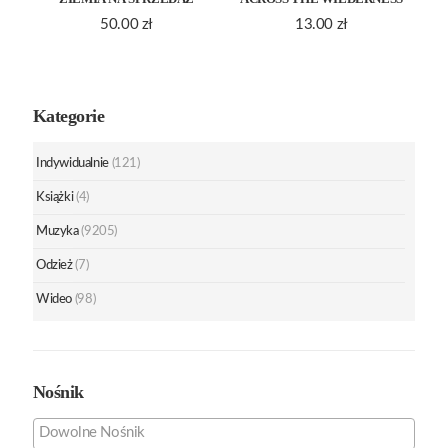
50.00
zł
13.00
zł
Kategorie
Indywidualnie
(121)
Książki
(4)
Muzyka
(9205)
Odzież
(7)
Wideo
(98)
Nośnik