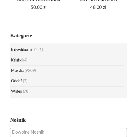
50.00
zł
48.00
zł
Kategorie
Indywidualnie
(121)
Książki
(4)
Muzyka
(9209)
Odzież
(7)
Wideo
(98)
Nośnik