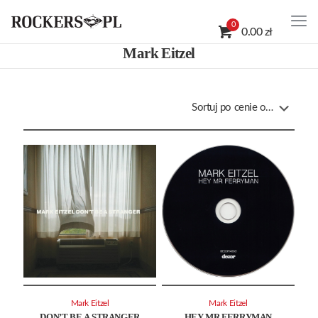
0
0.00 zł
Mark Eitzel
Mark Eitzel
Mark Eitzel
DON’T BE A STRANGER
HEY MR FERRYMAN