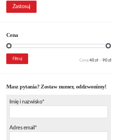
Zastosuj
Cena
Cena
Cena
Filtruj
Cena:
40 zł
—
90 zł
min.
maks.
Masz pytania? Zostaw numer, oddzwonimy!
Imię i nazwisko*
Adres email*