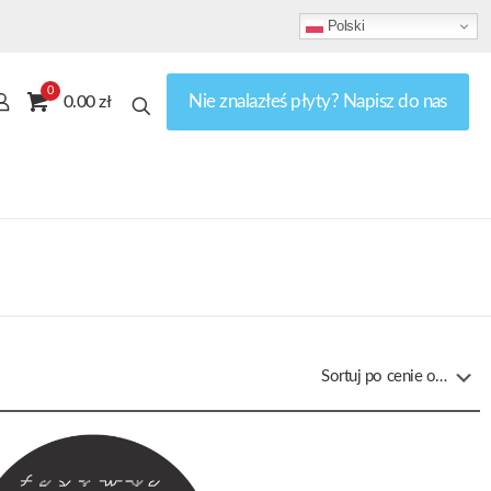
Polski
0
Nie znalazłeś płyty? Napisz do nas
0.00 zł