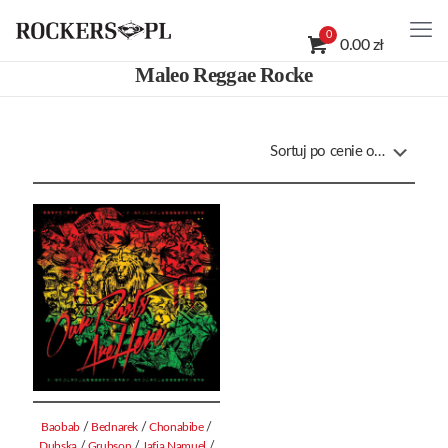
0
0.00 zł
Maleo Reggae Rocke
/
/
/
Baobab
Bednarek
Chonabibe
/
/
/
Dubska
Grubson
Jafia Namuel