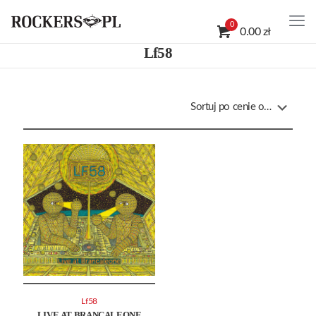
0
0.00 zł
Lf58
Lf58
LIVE AT BRANCALEONE