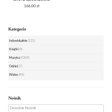
166.00
zł
Kategorie
Indywidualnie
(121)
Książki
(4)
Muzyka
(9209)
Odzież
(7)
Wideo
(98)
Nośnik