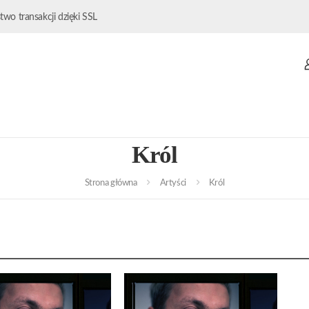
wo transakcji dzięki SSL
Król
Strona główna
Artyści
Król