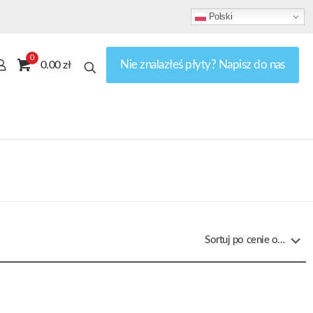
Polski
0
Nie znalazłeś płyty? Napisz do nas
0.00 zł