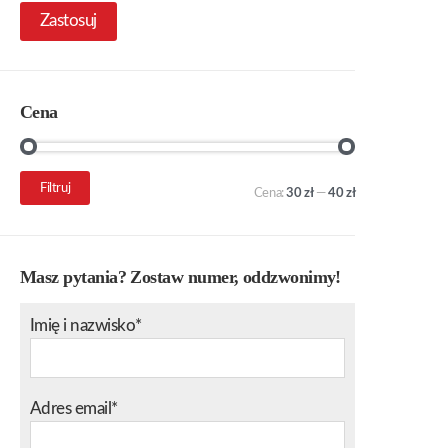
Zastosuj
Cena
Cena
Cena
Filtruj
Cena:
30 zł
—
40 zł
min.
maks.
Masz pytania? Zostaw numer, oddzwonimy!
Imię i nazwisko*
Adres email*