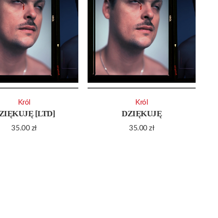
Król
Król
ZIĘKUJĘ [LTD]
DZIĘKUJĘ
35.00
zł
35.00
zł