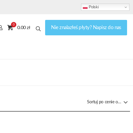
Polski
0
Nie znalazłeś płyty? Napisz do nas
0.00 zł