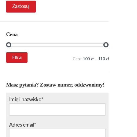
Zastosuj
Cena
Cena
Cena
Filtruj
Cena:
100 zł
—
110 zł
min.
maks.
Masz pytania? Zostaw numer, oddzwonimy!
Imię i nazwisko*
Adres email*