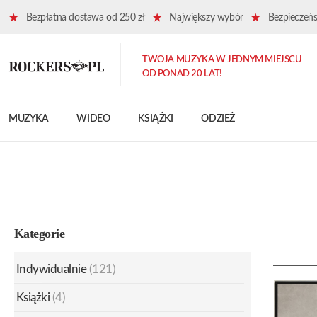
Bezpłatna dostawa od 250 zł
Największy wybór
Bezpieczeńst
TWOJA MUZYKA W JEDNYM MIEJSCU
OD PONAD 20 LAT!
MUZYKA
WIDEO
KSIĄŻKI
ODZIEŻ
Kategorie
Indywidualnie
(121)
Książki
(4)