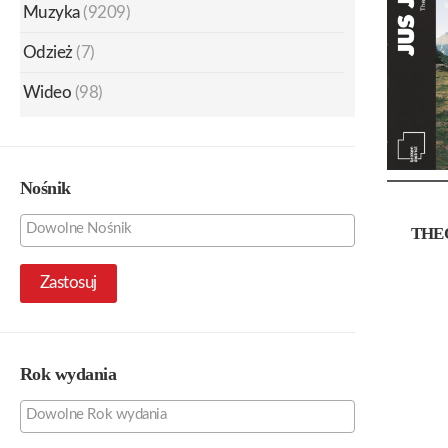
Muzyka
(9209)
Odzież
(7)
Wideo
(98)
Nośnik
THE
Zastosuj
Rok wydania