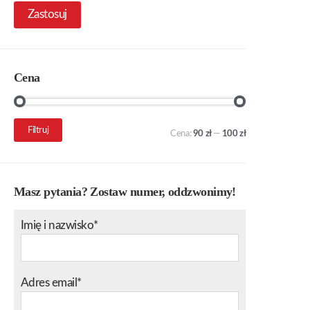
Zastosuj
Cena
Cena
Cena
Filtruj
Cena:
90 zł
—
100 zł
min.
maks.
Masz pytania? Zostaw numer, oddzwonimy!
Imię i nazwisko*
Adres email*