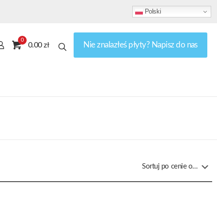
Polski
0
Nie znalazłeś płyty? Napisz do nas
0.00 zł