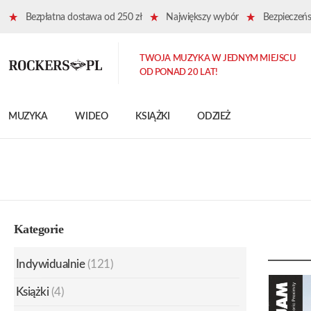
Bezpłatna dostawa od 250 zł
Największy wybór
Bezpieczeńst
TWOJA MUZYKA W JEDNYM MIEJSCU
OD PONAD 20 LAT!
MUZYKA
WIDEO
KSIĄŻKI
ODZIEŻ
Kategorie
Indywidualnie
(121)
Książki
(4)