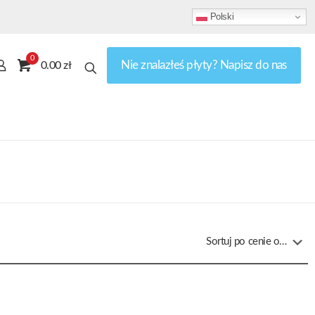
Polski
0
Nie znalazłeś płyty? Napisz do nas
0.00 zł