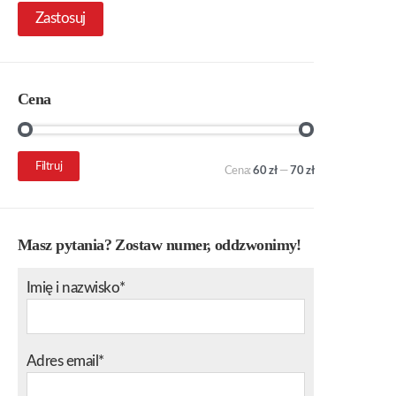
Zastosuj
Cena
Cena
Cena
Filtruj
Cena:
60 zł
—
70 zł
min.
maks.
Masz pytania? Zostaw numer, oddzwonimy!
Imię i nazwisko*
Adres email*