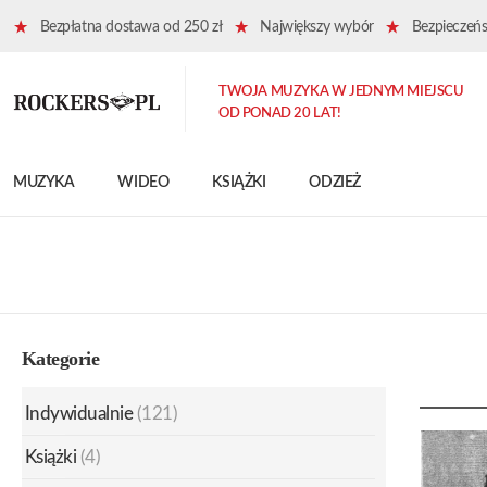
Bezpłatna dostawa od 250 zł
Największy wybór
Bezpieczeńst
TWOJA MUZYKA W JEDNYM MIEJSCU
OD PONAD 20 LAT!
MUZYKA
WIDEO
KSIĄŻKI
ODZIEŻ
Kategorie
Indywidualnie
(121)
Książki
(4)