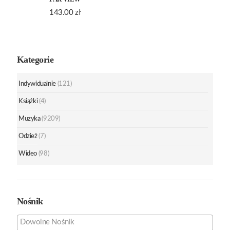
143.00
zł
Kategorie
Indywidualnie
(121)
Książki
(4)
Muzyka
(9209)
Odzież
(7)
Wideo
(98)
Nośnik