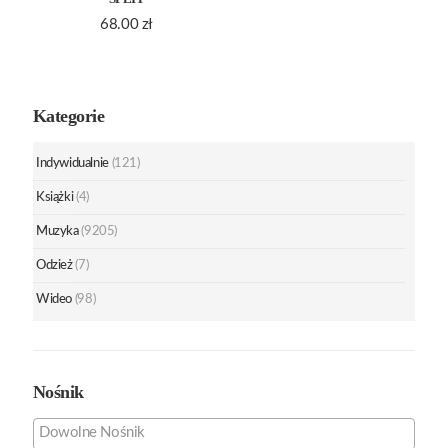
68.00
zł
Kategorie
Indywidualnie
(121)
Książki
(4)
Muzyka
(9205)
Odzież
(7)
Wideo
(98)
Nośnik