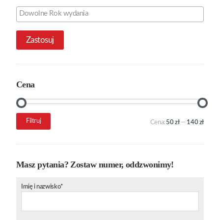
Zastosuj
Cena
Cena
Cena
Filtruj
Cena:
50 zł
—
140 zł
min.
maks.
Masz pytania? Zostaw numer, oddzwonimy!
Imię i nazwisko*