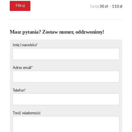
Cena
Cena
Filtruj
Cena:
30 zł
—
110 zł
min.
maks.
Masz pytania? Zostaw numer, oddzwonimy!
Imię i nazwisko*
Adres email*
Telefon*
Treść wiadomości