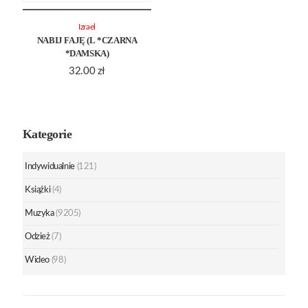
Izrael
NABIJ FAJĘ (L *CZARNA
*DAMSKA)
32.00
zł
Kategorie
Indywidualnie
(121)
Książki
(4)
Muzyka
(9205)
Odzież
(7)
Wideo
(98)