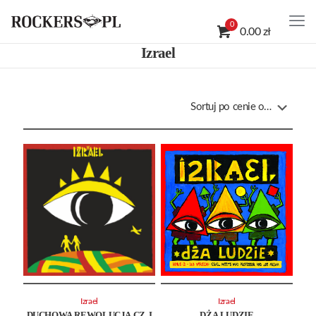
0
0.00 zł
Izrael
Izrael
Izrael
DUCHOWA REWOLUCJA CZ. I
DŻA LUDZIE