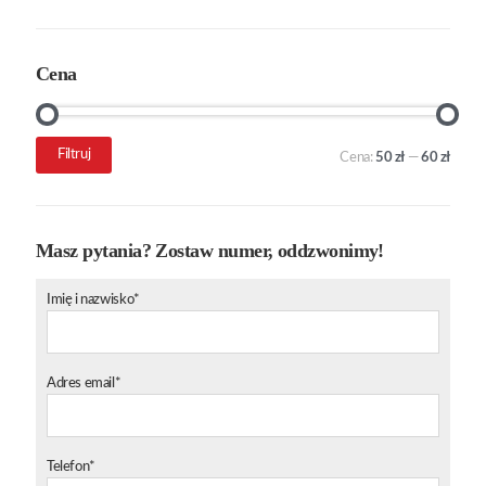
Cena
Cena
Cena
Filtruj
Cena:
50 zł
—
60 zł
min.
maks.
Masz pytania? Zostaw numer, oddzwonimy!
Imię i nazwisko*
Adres email*
Telefon*