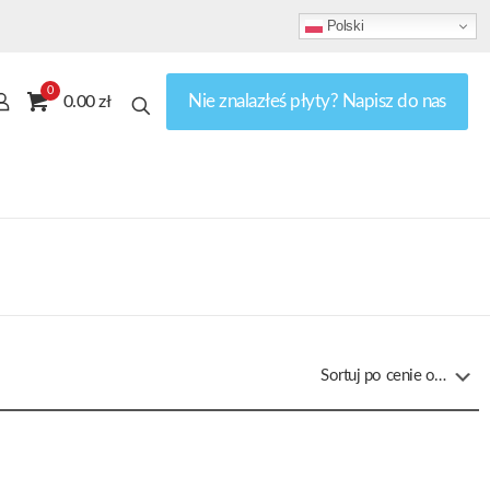
Polski
0
Nie znalazłeś płyty? Napisz do nas
0.00 zł