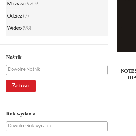
Muzyka
(9209)
Odzież
(7)
Wideo
(98)
Nośnik
NOTES
THA
Zastosuj
Rok wydania