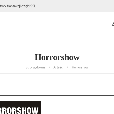
wo transakcji dzięki SSL
Horrorshow
Strona główna
Artyści
Horrorshow