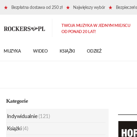
Bezpłatna dostawa od 250 zł
Największy wybór
Bezpieczeńst
TWOJA MUZYKA W JEDNYM MIEJSCU
OD PONAD 20 LAT!
MUZYKA
WIDEO
KSIĄŻKI
ODZIEŻ
Kategorie
Indywidualnie
(121)
Książki
(4)