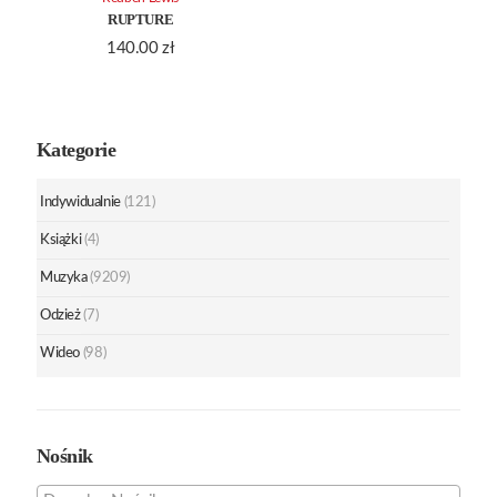
RUPTURE
140.00
zł
Kategorie
Indywidualnie
(121)
Książki
(4)
Muzyka
(9209)
Odzież
(7)
Wideo
(98)
Nośnik