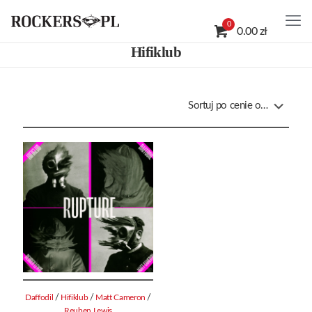
0
0.00 zł
Hifiklub
/
/
/
Daffodil
Hifiklub
Matt Cameron
Reuben Lewis