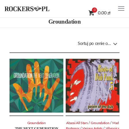
0
0.00 zł
Groundation
/
/
Groundation
Abassi All Stars
Groundation
Mad
THE NEXT GENERATION
/
/
Professor
Various Artists
Vibronics