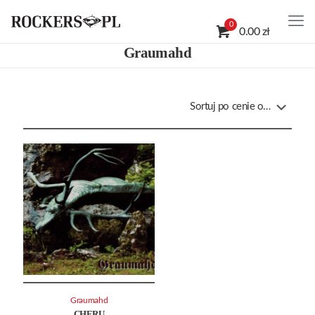
0
0.00 zł
Graumahd
Graumahd
CHERU