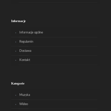
Informacje
Informacje ogólne
Regulamin
Dostawa
Kontakt
Kategorie
Muzyka
Wideo