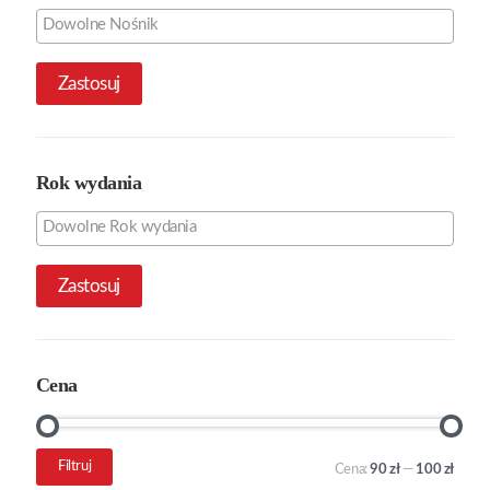
Zastosuj
Rok wydania
Zastosuj
Cena
Cena
Cena
Filtruj
Cena:
90 zł
—
100 zł
min.
maks.