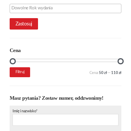
Zastosuj
Cena
Cena
Cena
Filtruj
Cena:
50 zł
—
110 zł
min.
maks.
Masz pytania? Zostaw numer, oddzwonimy!
Imię i nazwisko*