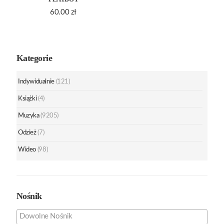
60.00
zł
Kategorie
Indywidualnie
(121)
Książki
(4)
Muzyka
(9205)
Odzież
(7)
Wideo
(98)
Nośnik